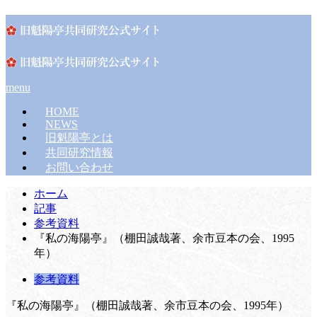
menu
HOME
NEWS
旧魁陽亭とは
共同研究情報
お問い合わせ
ホーム
記事
参考資料
『私の海陽亭』（棚田誠哉著、余市豆本の会、1995
年）
参考資料
『私の海陽亭』（棚田誠哉著、余市豆本の会、1995年）