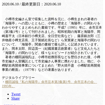
2020.06.10 / 最終更新日：2020.06.10
小樽市史編さん室で収集した資料を元に、小樽生まれの著者の
「海陽亭」への思いとともに、小樽の歴史と「海陽亭」の関わりを
わかりやすくまとめられた書籍です。平成7（1995）年に、余市豆本
（第3集1号）として刊行されました。昭和初期の海軍と海陽亭、岡
崎嘉平太（日本銀行小樽支店、全日空社長など）、藤原銀次郎（三
井物産小樽支店長、王子製紙社長など）ら実業家と海陽亭の関わり
について、「海陽亭」関連の書籍で最も詳しく記述されています。
また、岡本太郎、田辺茂一（紀國屋書店創業者）など文化人たちと
「海陽亭」の関わりなど、様々なエピソードが紹介されています。
著者の棚田誠哉氏は、小樽市総務部長などを歴任された後、小樽
市史編さん室嘱託として市史編さん事業に携わりました。他に、小
樽駅前再開発事業についてまとめた『野火焼不盡 小樽駅前再開発
事業の断面』（1977年）などの著書があります。
デジタルライブラリー
・
棚田誠哉『私の海陽亭』余市豆本第3集第1号、余市豆本の会、
1995年。
Tweet
Share